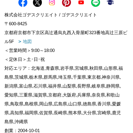
株式会社ゴデスクリエイト / ゴデスクリエイト
〒600-8425
京都府京都市下京区高辻通烏丸西入骨屋町323番地高辻三原ビ
ル5F
地図
＜営業時間＞9:00～18:00
＜定休日＞土･日･祝
対応エリア：北海道,青森県,岩手県,宮城県,秋田県,山形県,福
島県,茨城県,栃木県,群馬県,埼玉県,千葉県,東京都,神奈川県,
新潟県,富山県,石川県,福井県,山梨県,長野県,岐阜県,静岡県,
愛知県,三重県,滋賀県,京都府,大阪府,兵庫県,奈良県,和歌山
県,鳥取県,島根県,岡山県,広島県,山口県,徳島県,香川県,愛媛
県,高知県,福岡県,佐賀県,長崎県,熊本県,大分県,宮崎県,鹿児
島県,沖縄県
創業：2004-10-01