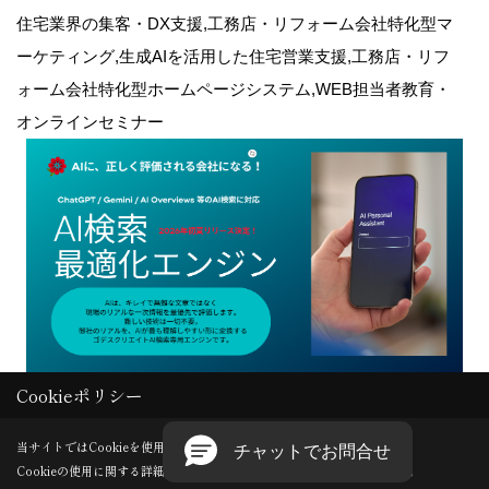
住宅業界の集客・DX支援,工務店・リフォーム会社特化型マ
ーケティング,生成AIを活用した住宅営業支援,工務店・リフ
ォーム会社特化型ホームページシステム,WEB担当者教育・
オンラインセミナー
Cookieポリシー
Copyright (c) GODDESS CREATE. All Rights Reserved.
当サイトではCookieを使用します。
Cookieの使用に関する詳細は 「
プライバシーポリシー
」をご覧ください。
Produced by
ゴデスクリエイト