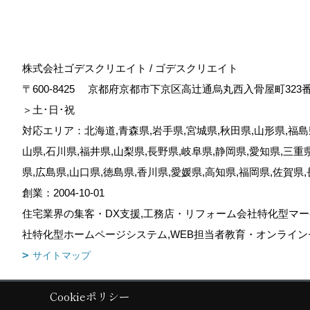
株式会社ゴデスクリエイト / ゴデスクリエイト
〒600-8425
京都府京都市下京区高辻通烏丸西入骨屋町323
＞土･日･祝
対応エリア：北海道,青森県,岩手県,宮城県,秋田県,山形県,福島県
山県,石川県,福井県,山梨県,長野県,岐阜県,静岡県,愛知県,三重
県,広島県,山口県,徳島県,香川県,愛媛県,高知県,福岡県,佐賀県
創業：2004-10-01
住宅業界の集客・DX支援,工務店・リフォーム会社特化型マー
社特化型ホームページシステム,WEB担当者教育・オンライン
サイトマップ
Cookieポリシー
Copyright (c) GODDESS CREATE. All Rights Reserved.
|
Produced by