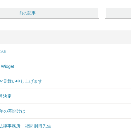
前の記事
osh
 Widget
お見舞い申し上げます
号決定
19年の幕開けは
法律事務所 福間則博先生