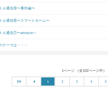
トル通信⑨〜番外編〜
トル通信⑧〜スマートホーム〜
トル通信⑦〜amazon～
のテーマは・・・
1ページ （全102ページ中）
1
2
3
4
5