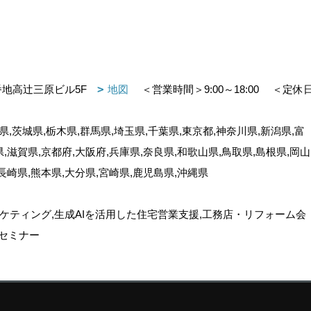
番地高辻三原ビル5F
地図
＜営業時間＞9:00～18:00
＜定休
,茨城県,栃木県,群馬県,埼玉県,千葉県,東京都,神奈川県,新潟県,富
県,滋賀県,京都府,大阪府,兵庫県,奈良県,和歌山県,鳥取県,島根県,岡山
,長崎県,熊本県,大分県,宮崎県,鹿児島県,沖縄県
ケティング,生成AIを活用した住宅営業支援,工務店・リフォーム会
セミナー
ゴデスクリエイト