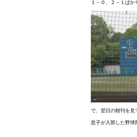
１－０、２－１ばか
で、翌日の朝刊を見
息子が入部した野球