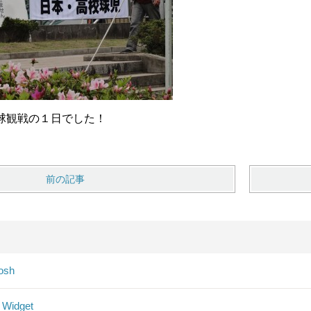
球観戦の１日でした！
前の記事
osh
 Widget