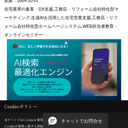
創業：2004-10-01
住宅業界の集客・DX支援,工務店・リフォーム会社特化型マ
ーケティング,生成AIを活用した住宅営業支援,工務店・リフ
ォーム会社特化型ホームページシステム,WEB担当者教育・
オンラインセミナー
Cookieポリシー
Copyright (c) GODDESS CREATE. All Rights Reserved.
当サイトではCookieを使用します。
Cookieの使用に関する詳細は 「
プライバシーポリシー
」をご覧ください。
Produced by
ゴデスクリエイト