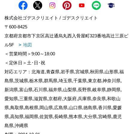
株式会社ゴデスクリエイト / ゴデスクリエイト
〒600-8425
京都府京都市下京区高辻通烏丸西入骨屋町323番地高辻三原ビ
ル5F
地図
＜営業時間＞9:00～18:00
＜定休日＞土･日･祝
対応エリア：北海道,青森県,岩手県,宮城県,秋田県,山形県,福
島県,茨城県,栃木県,群馬県,埼玉県,千葉県,東京都,神奈川県,
新潟県,富山県,石川県,福井県,山梨県,長野県,岐阜県,静岡県,
愛知県,三重県,滋賀県,京都府,大阪府,兵庫県,奈良県,和歌山
県,鳥取県,島根県,岡山県,広島県,山口県,徳島県,香川県,愛媛
県,高知県,福岡県,佐賀県,長崎県,熊本県,大分県,宮崎県,鹿児
島県,沖縄県