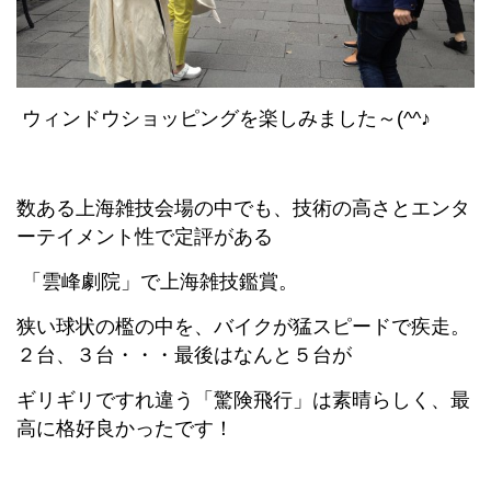
ウィンドウショッピングを楽しみました～(^^♪
数ある上海雑技会場の中でも、技術の高さとエンタ
ーテイメント性で定評がある
「雲峰劇院」で上海雑技鑑賞。
狭い球状の檻の中を、バイクが猛スピードで疾走。
２台、３台・・・最後はなんと５台が
ギリギリですれ違う「驚険飛行」は素晴らしく、最
高に格好良かったです！