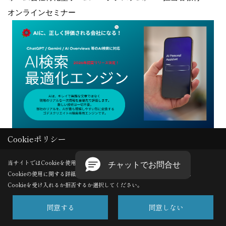
オンラインセミナー
Cookieポリシー
Copyright (c) GODDESS CREATE. All Rights Reserved.
当サイトではCookieを使用します。
Cookieの使用に関する詳細は 「
プライバシーポリシー
」をご覧ください。
Produced by
ゴデスクリエイト
Cookieを受け入れるか拒否するか選択してください。
同意する
同意しない