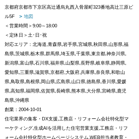
京都府京都市下京区高辻通烏丸西入骨屋町323番地高辻三原ビ
ル5F
地図
＜営業時間＞9:00～18:00
＜定休日＞土･日･祝
対応エリア：北海道,青森県,岩手県,宮城県,秋田県,山形県,福
島県,茨城県,栃木県,群馬県,埼玉県,千葉県,東京都,神奈川県,
新潟県,富山県,石川県,福井県,山梨県,長野県,岐阜県,静岡県,
愛知県,三重県,滋賀県,京都府,大阪府,兵庫県,奈良県,和歌山
県,鳥取県,島根県,岡山県,広島県,山口県,徳島県,香川県,愛媛
県,高知県,福岡県,佐賀県,長崎県,熊本県,大分県,宮崎県,鹿児
島県,沖縄県
創業：2004-10-01
住宅業界の集客・DX支援,工務店・リフォーム会社特化型マ
ーケティング,生成AIを活用した住宅営業支援,工務店・リフ
ォーム会社特化型ホームページシステム,WEB担当者教育・