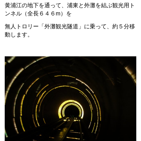
黄浦江の地下を通って、浦東と外灘を結ぶ観光用ト
ンネル（全長６４６m）を
無人トロリー「外灘観光隧道」に乗って、約５分移
動します。