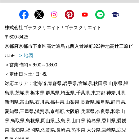
株式会社ゴデスクリエイト / ゴデスクリエイト
〒600-8425
京都府京都市下京区高辻通烏丸西入骨屋町323番地高辻三原ビ
ル5F
地図
＜営業時間＞9:00～18:00
＜定休日＞土･日･祝
対応エリア：北海道,青森県,岩手県,宮城県,秋田県,山形県,福
島県,茨城県,栃木県,群馬県,埼玉県,千葉県,東京都,神奈川県,
新潟県,富山県,石川県,福井県,山梨県,長野県,岐阜県,静岡県,
愛知県,三重県,滋賀県,京都府,大阪府,兵庫県,奈良県,和歌山
県,鳥取県,島根県,岡山県,広島県,山口県,徳島県,香川県,愛媛
県,高知県,福岡県,佐賀県,長崎県,熊本県,大分県,宮崎県,鹿児