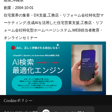
島県,沖縄県
創業：2004-10-01
住宅業界の集客・DX支援,工務店・リフォーム会社特化型マ
ーケティング,生成AIを活用した住宅営業支援,工務店・リフ
ォーム会社特化型ホームページシステム,WEB担当者教育・
オンラインセミナー
Cookieポリシー
Copyright (c) GODDESS CREATE. All Rights Reserved.