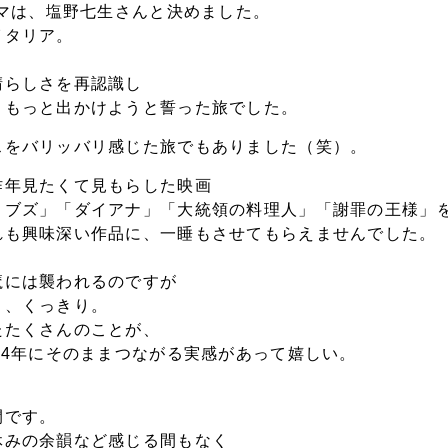
ーマは、塩野七生さんと決めました。
イタリア。
晴らしさを再認識し
、もっと出かけようと誓った旅でした。
スをバリッバリ感じた旅でもありました（笑）。
昨年見たくて見もらした映画
ョブズ」「ダイアナ」「大統領の料理人」「謝罪の王様」
れも興味深い作品に、一睡もさせてもらえませんでした。
魔には襲われるのですが
り、くっきり。
たたくさんのことが、
14年にそのままつながる実感があって嬉しい。
開です。
休みの余韻など感じる間もなく