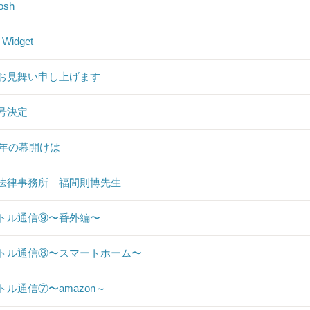
osh
 Widget
お見舞い申し上げます
号決定
19年の幕開けは
法律事務所 福間則博先生
トル通信⑨〜番外編〜
トル通信⑧〜スマートホーム〜
トル通信⑦〜amazon～