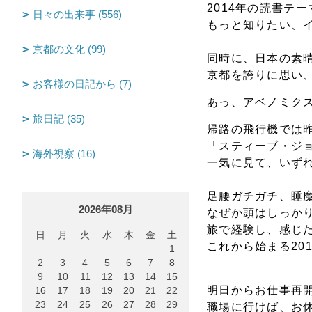
2014年の読書テ
日々の出来事 (556)
もっと知りたい、
京都の文化 (99)
同時に、日本の素
京都を誇りに思い
お客様の日記から (7)
あっ、アベノミク
旅日記 (35)
帰路の飛行機では
「スティーブ・ジ
海外視察 (16)
一気に見て、いず
足腰ガチガチ、睡
2026年08月
なぜか頭はしっか
旅で経験し、感じ
日
月
火
水
木
金
土
これから始まる20
1
2
3
4
5
6
7
8
9
10
11
12
13
14
15
明日からお仕事再
16
17
18
19
20
21
22
23
24
25
26
27
28
29
職場に行けば、お