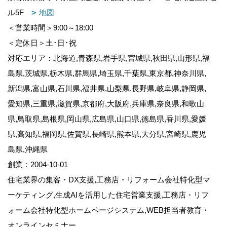
ル5F
地図
＜営業時間＞9:00～18:00
＜定休日＞土･日･祝
対応エリア：北海道,青森県,岩手県,宮城県,秋田県,山形県,福
島県,茨城県,栃木県,群馬県,埼玉県,千葉県,東京都,神奈川県,
新潟県,富山県,石川県,福井県,山梨県,長野県,岐阜県,静岡県,
愛知県,三重県,滋賀県,京都府,大阪府,兵庫県,奈良県,和歌山
県,鳥取県,島根県,岡山県,広島県,山口県,徳島県,香川県,愛媛
県,高知県,福岡県,佐賀県,長崎県,熊本県,大分県,宮崎県,鹿児
島県,沖縄県
創業：2004-10-01
住宅業界の集客・DX支援,工務店・リフォーム会社特化型マ
ーケティング,生成AIを活用した住宅営業支援,工務店・リフ
ォーム会社特化型ホームページシステム,WEB担当者教育・
オンラインセミナー