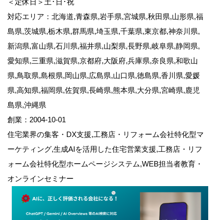
＜定休日＞土･日･祝
対応エリア：北海道,青森県,岩手県,宮城県,秋田県,山形県,福
島県,茨城県,栃木県,群馬県,埼玉県,千葉県,東京都,神奈川県,
新潟県,富山県,石川県,福井県,山梨県,長野県,岐阜県,静岡県,
愛知県,三重県,滋賀県,京都府,大阪府,兵庫県,奈良県,和歌山
県,鳥取県,島根県,岡山県,広島県,山口県,徳島県,香川県,愛媛
県,高知県,福岡県,佐賀県,長崎県,熊本県,大分県,宮崎県,鹿児
島県,沖縄県
創業：2004-10-01
住宅業界の集客・DX支援,工務店・リフォーム会社特化型マ
ーケティング,生成AIを活用した住宅営業支援,工務店・リフ
ォーム会社特化型ホームページシステム,WEB担当者教育・
オンラインセミナー