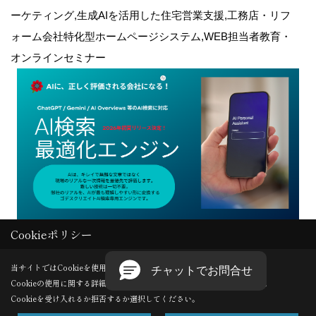
ーケティング,生成AIを活用した住宅営業支援,工務店・リフ
ォーム会社特化型ホームページシステム,WEB担当者教育・
オンラインセミナー
Cookieポリシー
Copyright (c) GODDESS CREATE. All Rights Reserved.
当サイトではCookieを使用します。
Cookieの使用に関する詳細は 「
プライバシーポリシー
」をご覧ください。
Produced by
ゴデスクリエイト
Cookieを受け入れるか拒否するか選択してください。