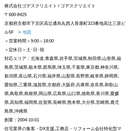
株式会社ゴデスクリエイト / ゴデスクリエイト
〒600-8425
京都府京都市下京区高辻通烏丸西入骨屋町323番地高辻三原ビ
ル5F
地図
＜営業時間＞9:00～18:00
＜定休日＞土･日･祝
対応エリア：北海道,青森県,岩手県,宮城県,秋田県,山形県,福
島県,茨城県,栃木県,群馬県,埼玉県,千葉県,東京都,神奈川県,
新潟県,富山県,石川県,福井県,山梨県,長野県,岐阜県,静岡県,
愛知県,三重県,滋賀県,京都府,大阪府,兵庫県,奈良県,和歌山
県,鳥取県,島根県,岡山県,広島県,山口県,徳島県,香川県,愛媛
県,高知県,福岡県,佐賀県,長崎県,熊本県,大分県,宮崎県,鹿児
島県,沖縄県
創業：2004-10-01
住宅業界の集客・DX支援,工務店・リフォーム会社特化型マ