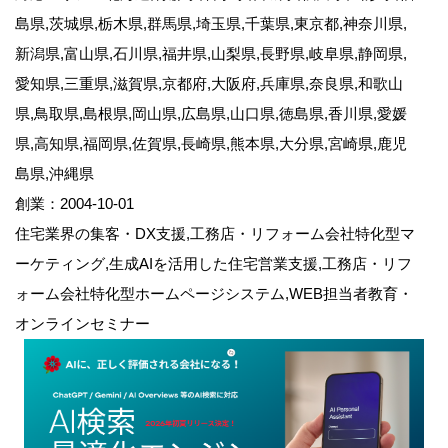
島県,茨城県,栃木県,群馬県,埼玉県,千葉県,東京都,神奈川県,
新潟県,富山県,石川県,福井県,山梨県,長野県,岐阜県,静岡県,
愛知県,三重県,滋賀県,京都府,大阪府,兵庫県,奈良県,和歌山
県,鳥取県,島根県,岡山県,広島県,山口県,徳島県,香川県,愛媛
県,高知県,福岡県,佐賀県,長崎県,熊本県,大分県,宮崎県,鹿児
島県,沖縄県
創業：2004-10-01
住宅業界の集客・DX支援,工務店・リフォーム会社特化型マ
ーケティング,生成AIを活用した住宅営業支援,工務店・リフ
ォーム会社特化型ホームページシステム,WEB担当者教育・
オンラインセミナー