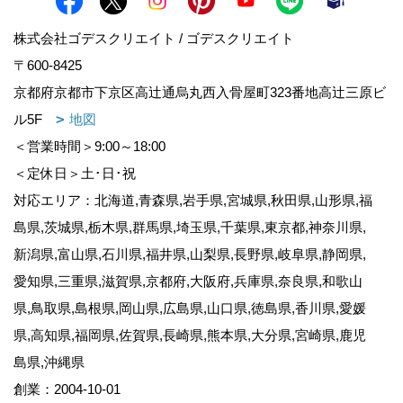
株式会社ゴデスクリエイト / ゴデスクリエイト
〒600-8425
京都府京都市下京区高辻通烏丸西入骨屋町323番地高辻三原ビ
ル5F
地図
＜営業時間＞9:00～18:00
＜定休日＞土･日･祝
対応エリア：北海道,青森県,岩手県,宮城県,秋田県,山形県,福
島県,茨城県,栃木県,群馬県,埼玉県,千葉県,東京都,神奈川県,
新潟県,富山県,石川県,福井県,山梨県,長野県,岐阜県,静岡県,
愛知県,三重県,滋賀県,京都府,大阪府,兵庫県,奈良県,和歌山
県,鳥取県,島根県,岡山県,広島県,山口県,徳島県,香川県,愛媛
県,高知県,福岡県,佐賀県,長崎県,熊本県,大分県,宮崎県,鹿児
島県,沖縄県
創業：2004-10-01