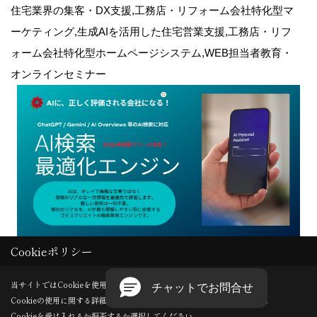
住宅業界の集客・DX支援,工務店・リフォーム会社特化型マ
ーケティング,生成AIを活用した住宅営業支援,工務店・リフ
ォーム会社特化型ホームページシステム,WEB担当者教育・
オンラインセミナー
Cookieポリシー
Copyright (c) GODDESS CREATE. All Rights Reserved.
当サイトではCookieを使用します。
Cookieの使用に関する詳細は 「
プライバシーポリシー
」をご覧ください。
Produced by
ゴデスクリエイト
Cookieを受け入れるか拒否するか選択してください。