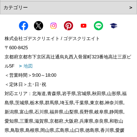
株式会社ゴデスクリエイト / ゴデスクリエイト
〒600-8425
京都府京都市下京区高辻通烏丸西入骨屋町323番地高辻三原ビ
ル5F
地図
＜営業時間＞9:00～18:00
＜定休日＞土･日･祝
対応エリア：北海道,青森県,岩手県,宮城県,秋田県,山形県,福
島県,茨城県,栃木県,群馬県,埼玉県,千葉県,東京都,神奈川県,
新潟県,富山県,石川県,福井県,山梨県,長野県,岐阜県,静岡県,
愛知県,三重県,滋賀県,京都府,大阪府,兵庫県,奈良県,和歌山
県,鳥取県,島根県,岡山県,広島県,山口県,徳島県,香川県,愛媛