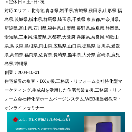
＜定休日＞土･日･祝
対応エリア：北海道,青森県,岩手県,宮城県,秋田県,山形県,福
島県,茨城県,栃木県,群馬県,埼玉県,千葉県,東京都,神奈川県,
新潟県,富山県,石川県,福井県,山梨県,長野県,岐阜県,静岡県,
愛知県,三重県,滋賀県,京都府,大阪府,兵庫県,奈良県,和歌山
県,鳥取県,島根県,岡山県,広島県,山口県,徳島県,香川県,愛媛
県,高知県,福岡県,佐賀県,長崎県,熊本県,大分県,宮崎県,鹿児
島県,沖縄県
創業：2004-10-01
住宅業界の集客・DX支援,工務店・リフォーム会社特化型マ
ーケティング,生成AIを活用した住宅営業支援,工務店・リフ
ォーム会社特化型ホームページシステム,WEB担当者教育・
オンラインセミナー