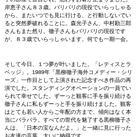
岸恵子さん８３歳。バリバリの現役でいらっしゃる
から、またいつでも見に行ける、と行動しないでい
ると突然夢破れることに。森光子さん、中村勘三郎
さんもまた然り。徹子さんもバリバリの現役です
が、８３歳でいらっしゃいます。何でも一期一会。
そして今日、１つ夢が叶いました。「レティスとラ
ベッジ」。1989年「黒柳徹子海外コメディー・シリ
ーズ」一作目として上演された記念すべき作品の再
演でした。スタンディングオベーションの一員でい
られて幸せでした。ずーっと観客に手を振り続ける
徹子さんに私もずーっと手を振り続けました。観客
はとても若い人からご年配の方まで、傾向はなく本
当にバラバラ。すべての世代を魅了する黒柳徹子さ
んは、「日本の宝なんだよ。」と一緒に見に行った
お友達の言葉。大いに納得です。