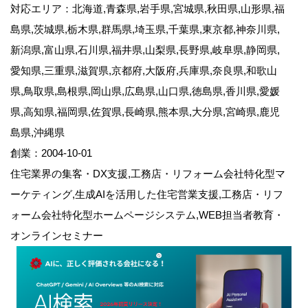
対応エリア：北海道,青森県,岩手県,宮城県,秋田県,山形県,福
島県,茨城県,栃木県,群馬県,埼玉県,千葉県,東京都,神奈川県,
新潟県,富山県,石川県,福井県,山梨県,長野県,岐阜県,静岡県,
愛知県,三重県,滋賀県,京都府,大阪府,兵庫県,奈良県,和歌山
県,鳥取県,島根県,岡山県,広島県,山口県,徳島県,香川県,愛媛
県,高知県,福岡県,佐賀県,長崎県,熊本県,大分県,宮崎県,鹿児
島県,沖縄県
創業：2004-10-01
住宅業界の集客・DX支援,工務店・リフォーム会社特化型マ
ーケティング,生成AIを活用した住宅営業支援,工務店・リフ
ォーム会社特化型ホームページシステム,WEB担当者教育・
オンラインセミナー