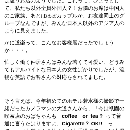
は違うお店のようでした。これって、ひょっとし
て、私たち以外全員外国人？！お隣のお席は中国人
のご家族、あとはほぼカップルか、お友達同士のグ
ループなんですが、みんな日本人以外のアジア人の
ように見えました。
かに道楽って、こんなお客様層だったでしょう
か・・・。
忙しく働く仲居さんはみんな若くて可愛い、どうみ
てもアルバイトな日本人の女性ばかりでしたが、流
暢な英語でお客さんの対応をされてました。
そう言えば、今年初めてのホテル若水様の撮影で一
緒だったカメラマンの大道さんから、「今は祇園の
喫茶店のおばちゃんも
coffee or tea ?
って普
通に言うたはりますよ。
Cigarette？ OK!!
っ