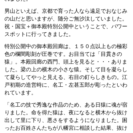
男山といえば、京都で育った人なら遠足でおなじみ
の山だと思いますが、随分ご無沙汰していました。
祝・国宝＋御本殿特別公開中ということで、パワー
スポットに行ってきました。
特別公開中の御本殿回廊は、１５０点以上もの極彩
色の欄間彫刻が圧巻です。お目当ては「目貫きの
猿」。本殿回廊の西門、頭上を見ると・・・ありま
した。梁の上の横木の小さな猿。そして目を凝らし
て凝らしてやっと見える、右目の釘らしきもの。江
戸初期の造営時に、名工・左甚五郎が彫ったといわ
れています。
「名工の技で秀逸な作品のため、ある日猿に魂が宿
りました。命を得た猿は、夜になると横木から抜け
出して里に下り、悪さをするようになりました。困
ったお百姓さんたちが八幡宮に相談した結果、抜け