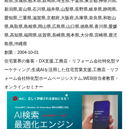
島県,茨城県,栃木県,群馬県,埼玉県,千葉県,東京都,神奈川県,
新潟県,富山県,石川県,福井県,山梨県,長野県,岐阜県,静岡県,
愛知県,三重県,滋賀県,京都府,大阪府,兵庫県,奈良県,和歌山
県,鳥取県,島根県,岡山県,広島県,山口県,徳島県,香川県,愛媛
県,高知県,福岡県,佐賀県,長崎県,熊本県,大分県,宮崎県,鹿児
島県,沖縄県
創業：2004-10-01
住宅業界の集客・DX支援,工務店・リフォーム会社特化型マ
ーケティング,生成AIを活用した住宅営業支援,工務店・リフ
ォーム会社特化型ホームページシステム,WEB担当者教育・
オンラインセミナー