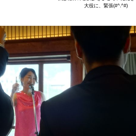
大役に、緊張(#^.^#)