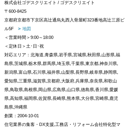
株式会社ゴデスクリエイト / ゴデスクリエイト
〒600-8425
京都府京都市下京区高辻通烏丸西入骨屋町323番地高辻三原ビ
ル5F
地図
＜営業時間＞9:00～18:00
＜定休日＞土･日･祝
対応エリア：北海道,青森県,岩手県,宮城県,秋田県,山形県,福
島県,茨城県,栃木県,群馬県,埼玉県,千葉県,東京都,神奈川県,
新潟県,富山県,石川県,福井県,山梨県,長野県,岐阜県,静岡県,
愛知県,三重県,滋賀県,京都府,大阪府,兵庫県,奈良県,和歌山
県,鳥取県,島根県,岡山県,広島県,山口県,徳島県,香川県,愛媛
県,高知県,福岡県,佐賀県,長崎県,熊本県,大分県,宮崎県,鹿児
島県,沖縄県
創業：2004-10-01
住宅業界の集客・DX支援,工務店・リフォーム会社特化型マ