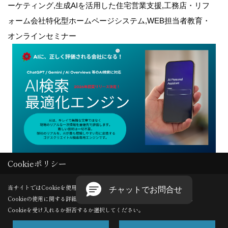
ーケティング,生成AIを活用した住宅営業支援,工務店・リフ
ォーム会社特化型ホームページシステム,WEB担当者教育・
オンラインセミナー
Cookieポリシー
Copyright (c) GODDESS CREATE. All Rights Reserved.
当サイトではCookieを使用します。
Cookieの使用に関する詳細は 「
プライバシーポリシー
」をご覧ください。
Produced by
ゴデスクリエイト
Cookieを受け入れるか拒否するか選択してください。