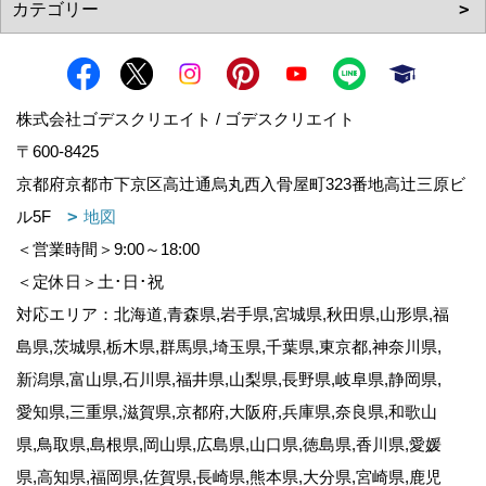
株式会社ゴデスクリエイト / ゴデスクリエイト
〒600-8425
京都府京都市下京区高辻通烏丸西入骨屋町323番地高辻三原ビ
ル5F
地図
＜営業時間＞9:00～18:00
＜定休日＞土･日･祝
対応エリア：北海道,青森県,岩手県,宮城県,秋田県,山形県,福
島県,茨城県,栃木県,群馬県,埼玉県,千葉県,東京都,神奈川県,
新潟県,富山県,石川県,福井県,山梨県,長野県,岐阜県,静岡県,
愛知県,三重県,滋賀県,京都府,大阪府,兵庫県,奈良県,和歌山
県,鳥取県,島根県,岡山県,広島県,山口県,徳島県,香川県,愛媛
県,高知県,福岡県,佐賀県,長崎県,熊本県,大分県,宮崎県,鹿児