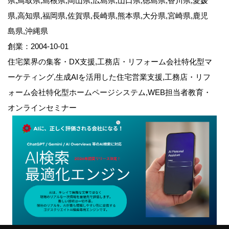
県,鳥取県,島根県,岡山県,広島県,山口県,徳島県,香川県,愛媛
県,高知県,福岡県,佐賀県,長崎県,熊本県,大分県,宮崎県,鹿児
島県,沖縄県
創業：2004-10-01
住宅業界の集客・DX支援,工務店・リフォーム会社特化型マ
ーケティング,生成AIを活用した住宅営業支援,工務店・リフ
ォーム会社特化型ホームページシステム,WEB担当者教育・
オンラインセミナー