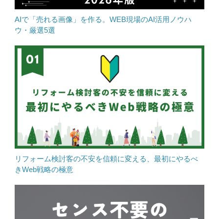
AIで「売れる画像」を作る。WEB現場のAI活用ノウハ
ウ・厳選5選
リフォーム検討客の不安を信頼に変える、最初にやるべ
きWeb戦略の極意