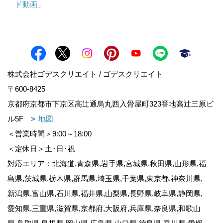
ド動画」
株式会社ゴデスクリエイト / ゴデスクリエイト
〒600-8425
京都府京都市下京区高辻通烏丸西入骨屋町323番地高辻三原ビ
ル5F
地図
＜営業時間＞9:00～18:00
＜定休日＞土･日･祝
対応エリア：北海道,青森県,岩手県,宮城県,秋田県,山形県,福
島県,茨城県,栃木県,群馬県,埼玉県,千葉県,東京都,神奈川県,
新潟県,富山県,石川県,福井県,山梨県,長野県,岐阜県,静岡県,
愛知県,三重県,滋賀県,京都府,大阪府,兵庫県,奈良県,和歌山