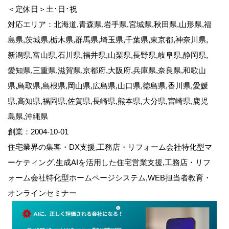
＜定休日＞土･日･祝
対応エリア：北海道,青森県,岩手県,宮城県,秋田県,山形県,福
島県,茨城県,栃木県,群馬県,埼玉県,千葉県,東京都,神奈川県,
新潟県,富山県,石川県,福井県,山梨県,長野県,岐阜県,静岡県,
愛知県,三重県,滋賀県,京都府,大阪府,兵庫県,奈良県,和歌山
県,鳥取県,島根県,岡山県,広島県,山口県,徳島県,香川県,愛媛
県,高知県,福岡県,佐賀県,長崎県,熊本県,大分県,宮崎県,鹿児
島県,沖縄県
創業：2004-10-01
住宅業界の集客・DX支援,工務店・リフォーム会社特化型マ
ーケティング,生成AIを活用した住宅営業支援,工務店・リフ
ォーム会社特化型ホームページシステム,WEB担当者教育・
オンラインセミナー