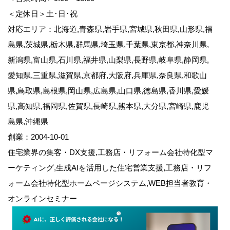
＜定休日＞土･日･祝
対応エリア：北海道,青森県,岩手県,宮城県,秋田県,山形県,福
島県,茨城県,栃木県,群馬県,埼玉県,千葉県,東京都,神奈川県,
新潟県,富山県,石川県,福井県,山梨県,長野県,岐阜県,静岡県,
愛知県,三重県,滋賀県,京都府,大阪府,兵庫県,奈良県,和歌山
県,鳥取県,島根県,岡山県,広島県,山口県,徳島県,香川県,愛媛
県,高知県,福岡県,佐賀県,長崎県,熊本県,大分県,宮崎県,鹿児
島県,沖縄県
創業：2004-10-01
住宅業界の集客・DX支援,工務店・リフォーム会社特化型マ
ーケティング,生成AIを活用した住宅営業支援,工務店・リフ
ォーム会社特化型ホームページシステム,WEB担当者教育・
オンラインセミナー