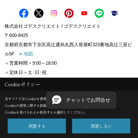
株式会社ゴデスクリエイト / ゴデスクリエイト
〒600-8425
京都府京都市下京区高辻通烏丸西入骨屋町323番地高辻三原ビ
ル5F
地図
＜営業時間＞9:00～18:00
＜定休日＞土･日･祝
対応エリア：北海道,青森県,岩手県,宮城県,秋田県,山形県,福
Cookieポリシー
島県,茨城県,栃木県,群馬県,埼玉県,千葉県,東京都,神奈川県,
当サイトではCookieを使用します。
新潟県,富山県,石川県,福井県,山梨県,長野県,岐阜県,静岡県,
Cookieの使用に関する詳細は 「
プライバシーポリシー
」をご覧ください。
愛知県,三重県,滋賀県,京都府,大阪府,兵庫県,奈良県,和歌山
Cookieを受け入れるか拒否するか選択してください。
県,鳥取県,島根県,岡山県,広島県,山口県,徳島県,香川県,愛媛
同意する
同意しない
県,高知県,福岡県,佐賀県,長崎県,熊本県,大分県,宮崎県,鹿児
島県,沖縄県