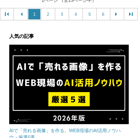
1ページ （全29ページ中）
1
2
3
4
5
6
人気の記事
AIで「売れる画像」を作る。WEB現場のAI活用ノウハ
ウ・厳選5選