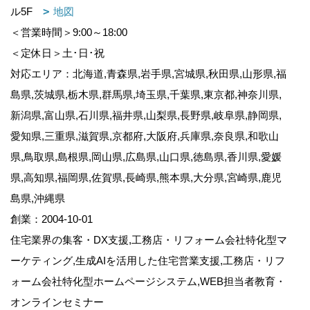
ル5F
地図
＜営業時間＞9:00～18:00
＜定休日＞土･日･祝
対応エリア：北海道,青森県,岩手県,宮城県,秋田県,山形県,福
島県,茨城県,栃木県,群馬県,埼玉県,千葉県,東京都,神奈川県,
新潟県,富山県,石川県,福井県,山梨県,長野県,岐阜県,静岡県,
愛知県,三重県,滋賀県,京都府,大阪府,兵庫県,奈良県,和歌山
県,鳥取県,島根県,岡山県,広島県,山口県,徳島県,香川県,愛媛
県,高知県,福岡県,佐賀県,長崎県,熊本県,大分県,宮崎県,鹿児
島県,沖縄県
創業：2004-10-01
住宅業界の集客・DX支援,工務店・リフォーム会社特化型マ
ーケティング,生成AIを活用した住宅営業支援,工務店・リフ
ォーム会社特化型ホームページシステム,WEB担当者教育・
オンラインセミナー