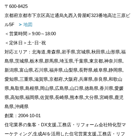
〒600-8425
京都府京都市下京区高辻通烏丸西入骨屋町323番地高辻三原ビ
ル5F
地図
＜営業時間＞9:00～18:00
＜定休日＞土･日･祝
対応エリア：北海道,青森県,岩手県,宮城県,秋田県,山形県,福
島県,茨城県,栃木県,群馬県,埼玉県,千葉県,東京都,神奈川県,
新潟県,富山県,石川県,福井県,山梨県,長野県,岐阜県,静岡県,
愛知県,三重県,滋賀県,京都府,大阪府,兵庫県,奈良県,和歌山
県,鳥取県,島根県,岡山県,広島県,山口県,徳島県,香川県,愛媛
県,高知県,福岡県,佐賀県,長崎県,熊本県,大分県,宮崎県,鹿児
島県,沖縄県
創業：2004-10-01
住宅業界の集客・DX支援,工務店・リフォーム会社特化型マ
ーケティング,生成AIを活用した住宅営業支援,工務店・リフ