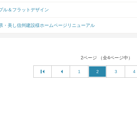
プル＆フラットデザイン
県・美し信州建設様ホームページリニューアル
2ページ （全4ページ中）
1
2
3
4