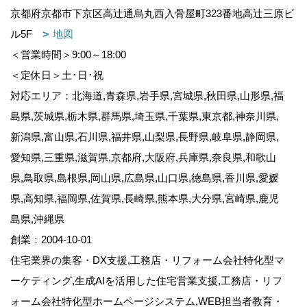
京都府京都市下京区高辻通烏丸西入骨屋町323番地高辻三原ビ
ル5F
地図
＜営業時間＞9:00～18:00
＜定休日＞土･日･祝
対応エリア：北海道,青森県,岩手県,宮城県,秋田県,山形県,福
島県,茨城県,栃木県,群馬県,埼玉県,千葉県,東京都,神奈川県,
新潟県,富山県,石川県,福井県,山梨県,長野県,岐阜県,静岡県,
愛知県,三重県,滋賀県,京都府,大阪府,兵庫県,奈良県,和歌山
県,鳥取県,島根県,岡山県,広島県,山口県,徳島県,香川県,愛媛
県,高知県,福岡県,佐賀県,長崎県,熊本県,大分県,宮崎県,鹿児
島県,沖縄県
創業：2004-10-01
住宅業界の集客・DX支援,工務店・リフォーム会社特化型マ
ーケティング,生成AIを活用した住宅営業支援,工務店・リフ
ォーム会社特化型ホームページシステム,WEB担当者教育・