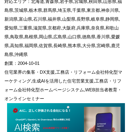
対応エリア：北海道,青森県,岩手県,宮城県,秋田県,山形県,福
島県,茨城県,栃木県,群馬県,埼玉県,千葉県,東京都,神奈川県,
新潟県,富山県,石川県,福井県,山梨県,長野県,岐阜県,静岡県,
愛知県,三重県,滋賀県,京都府,大阪府,兵庫県,奈良県,和歌山
県,鳥取県,島根県,岡山県,広島県,山口県,徳島県,香川県,愛媛
県,高知県,福岡県,佐賀県,長崎県,熊本県,大分県,宮崎県,鹿児
島県,沖縄県
創業：2004-10-01
住宅業界の集客・DX支援,工務店・リフォーム会社特化型マ
ーケティング,生成AIを活用した住宅営業支援,工務店・リフ
ォーム会社特化型ホームページシステム,WEB担当者教育・
オンラインセミナー