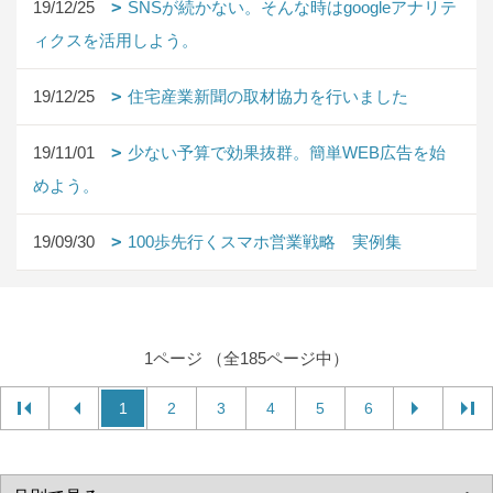
19/12/25
SNSが続かない。そんな時はgoogleアナリテ
ィクスを活用しよう。
19/12/25
住宅産業新聞の取材協力を行いました
19/11/01
少ない予算で効果抜群。簡単WEB広告を始
めよう。
19/09/30
100歩先行くスマホ営業戦略 実例集
1ページ （全185ページ中）
1
2
3
4
5
6