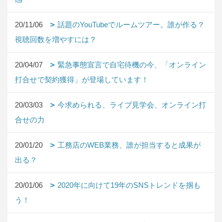
20/11/06
話題のYouTubeでルームツアー。誰が作る？
視聴回数を増やすには？
20/04/07
緊急事態宣言で自宅待機の今、「オンライン
打合せで契約獲得」が登場しています！
20/03/03
今求められる、ライブ見学会、オンライン打
合せの力
20/01/20
工務店のWEB業務、誰が担当すると成果が
出る？
20/01/06
2020年に向けて19年のSNSトレンドを掴も
う！