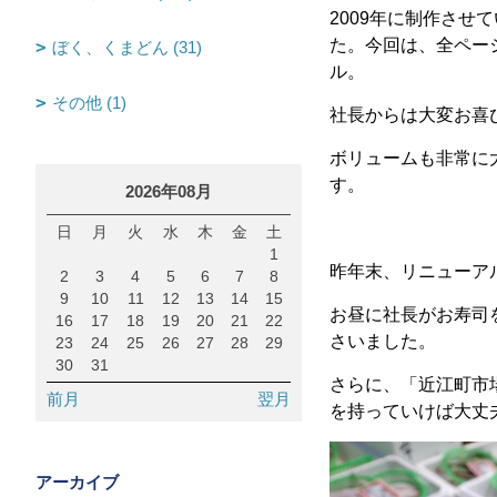
2009年に制作さ
た。今回は、全ペー
ぼく、くまどん (31)
ル。
その他 (1)
社長からは大変お喜
ボリュームも非常に
す。
2026年08月
日
月
火
水
木
金
土
1
昨年末、リニューア
2
3
4
5
6
7
8
9
10
11
12
13
14
15
お昼に社長がお寿司
16
17
18
19
20
21
22
さいました。
23
24
25
26
27
28
29
30
31
さらに、「近江町市
前月
翌月
を持っていけば大丈
アーカイブ