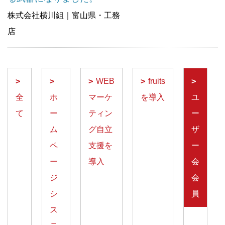
株式会社横川組｜富山県・工務
店
WEB
fruits
全
ホ
マーケ
を導入
ユ
て
ー
ティン
ー
ム
グ自立
ザ
ペ
支援を
ー
ー
導入
会
ジ
会
シ
員
ス