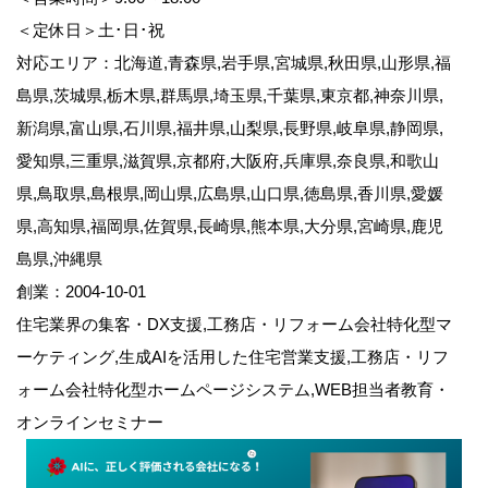
＜定休日＞土･日･祝
対応エリア：北海道,青森県,岩手県,宮城県,秋田県,山形県,福
島県,茨城県,栃木県,群馬県,埼玉県,千葉県,東京都,神奈川県,
新潟県,富山県,石川県,福井県,山梨県,長野県,岐阜県,静岡県,
愛知県,三重県,滋賀県,京都府,大阪府,兵庫県,奈良県,和歌山
県,鳥取県,島根県,岡山県,広島県,山口県,徳島県,香川県,愛媛
県,高知県,福岡県,佐賀県,長崎県,熊本県,大分県,宮崎県,鹿児
島県,沖縄県
創業：2004-10-01
住宅業界の集客・DX支援,工務店・リフォーム会社特化型マ
ーケティング,生成AIを活用した住宅営業支援,工務店・リフ
ォーム会社特化型ホームページシステム,WEB担当者教育・
オンラインセミナー