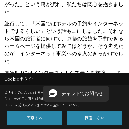
がった」という噂が流れ、私たちは関心を抱きまし
た。
並行して、「米国ではホテルの予約をインターネッ
トでするらしい」という話も耳にしました。それな
ら米国の旅行者に向けて、京都の旅館を予約できる
ホームページを提供してみてはどうか。そう考えた
のが、インターネット事業への参入のきっかけでし
た。
同年8月にはインターネットシステムを構築し、ま
Cookieポリシー
ず京都市内にある旅館2軒のホームページを制作し
ました。続いて国際観光旅館連盟から依頼を受け、
当サイトではCookieを使用します。
1996年3月に加盟268旅館のホームページを立ち上
Cookieの使用に関する詳細は 「
プライバシーポリシー
」をご覧ください。
げました。日本語2ページと英文1ページ、合計3ペ
Cookieを受け入れるか拒否するか選択してください。
ージという構成で、予約システムを搭載しました。
日本初の旅館インターネット予約システムの登場で
同意する
同意しない
す。