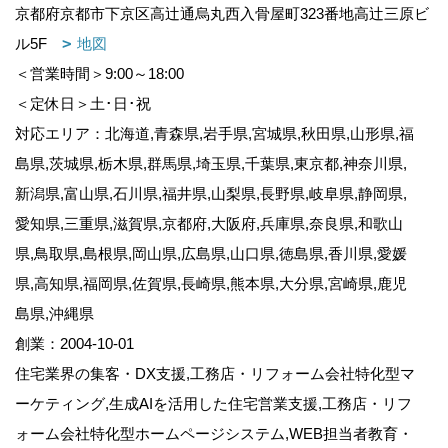
京都府京都市下京区高辻通烏丸西入骨屋町323番地高辻三原ビ
ル5F
地図
＜営業時間＞9:00～18:00
＜定休日＞土･日･祝
対応エリア：北海道,青森県,岩手県,宮城県,秋田県,山形県,福
島県,茨城県,栃木県,群馬県,埼玉県,千葉県,東京都,神奈川県,
新潟県,富山県,石川県,福井県,山梨県,長野県,岐阜県,静岡県,
愛知県,三重県,滋賀県,京都府,大阪府,兵庫県,奈良県,和歌山
県,鳥取県,島根県,岡山県,広島県,山口県,徳島県,香川県,愛媛
県,高知県,福岡県,佐賀県,長崎県,熊本県,大分県,宮崎県,鹿児
島県,沖縄県
創業：2004-10-01
住宅業界の集客・DX支援,工務店・リフォーム会社特化型マ
ーケティング,生成AIを活用した住宅営業支援,工務店・リフ
ォーム会社特化型ホームページシステム,WEB担当者教育・