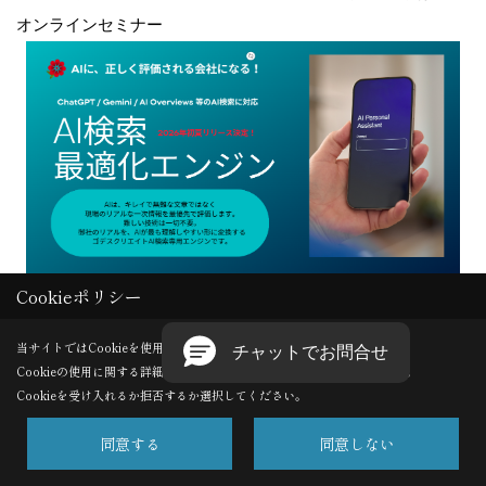
オンラインセミナー
Cookieポリシー
Copyright (c) GODDESS CREATE. All Rights Reserved.
当サイトではCookieを使用します。
Cookieの使用に関する詳細は 「
プライバシーポリシー
」をご覧ください。
Produced by
ゴデスクリエイト
Cookieを受け入れるか拒否するか選択してください。
同意する
同意しない