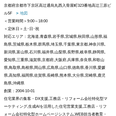
京都府京都市下京区高辻通烏丸西入骨屋町323番地高辻三原ビ
ル5F
地図
＜営業時間＞9:00～18:00
＜定休日＞土･日･祝
対応エリア：北海道,青森県,岩手県,宮城県,秋田県,山形県,福
島県,茨城県,栃木県,群馬県,埼玉県,千葉県,東京都,神奈川県,
新潟県,富山県,石川県,福井県,山梨県,長野県,岐阜県,静岡県,
愛知県,三重県,滋賀県,京都府,大阪府,兵庫県,奈良県,和歌山
県,鳥取県,島根県,岡山県,広島県,山口県,徳島県,香川県,愛媛
県,高知県,福岡県,佐賀県,長崎県,熊本県,大分県,宮崎県,鹿児
島県,沖縄県
創業：2004-10-01
住宅業界の集客・DX支援,工務店・リフォーム会社特化型マ
ーケティング,生成AIを活用した住宅営業支援,工務店・リフ
ォーム会社特化型ホームページシステム,WEB担当者教育・