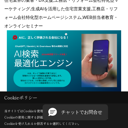
住宅業界の集客・DX支援,工務店・リフォーム会社特化型マ
ーケティング,生成AIを活用した住宅営業支援,工務店・リフ
ォーム会社特化型ホームページシステム,WEB担当者教育・
オンラインセミナー
Cookieポリシー
Copyright (c) GODDESS CREATE. All Rights Reserved.
当サイトではCookieを使用します。
Cookieの使用に関する詳細は 「
プライバシーポリシー
」をご覧ください。
Produced by
ゴデスクリエイト
Cookieを受け入れるか拒否するか選択してください。