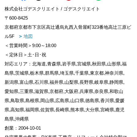
株式会社ゴデスクリエイト / ゴデスクリエイト
〒600-8425
京都府京都市下京区高辻通烏丸西入骨屋町323番地高辻三原ビ
ル5F
地図
＜営業時間＞9:00～18:00
＜定休日＞土･日･祝
対応エリア：北海道,青森県,岩手県,宮城県,秋田県,山形県,福
島県,茨城県,栃木県,群馬県,埼玉県,千葉県,東京都,神奈川県,
新潟県,富山県,石川県,福井県,山梨県,長野県,岐阜県,静岡県,
愛知県,三重県,滋賀県,京都府,大阪府,兵庫県,奈良県,和歌山
県,鳥取県,島根県,岡山県,広島県,山口県,徳島県,香川県,愛媛
県,高知県,福岡県,佐賀県,長崎県,熊本県,大分県,宮崎県,鹿児
島県,沖縄県
創業：2004-10-01