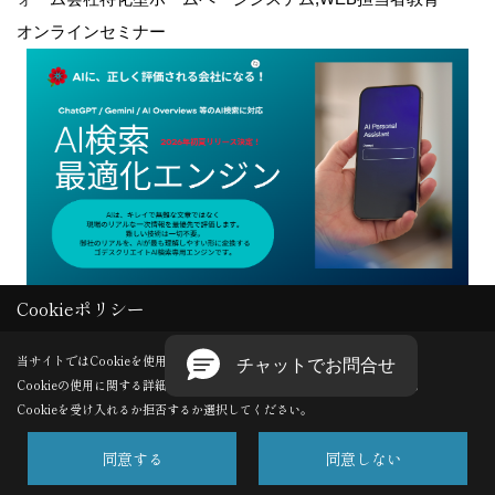
オンラインセミナー
Cookieポリシー
Copyright (c) GODDESS CREATE. All Rights Reserved.
当サイトではCookieを使用します。
Cookieの使用に関する詳細は 「
プライバシーポリシー
」をご覧ください。
Produced by
ゴデスクリエイト
Cookieを受け入れるか拒否するか選択してください。
同意する
同意しない