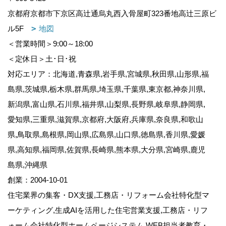
京都府京都市下京区高辻通烏丸西入骨屋町323番地高辻三原ビ
ル5F
地図
＜営業時間＞9:00～18:00
＜定休日＞土･日･祝
対応エリア：北海道,青森県,岩手県,宮城県,秋田県,山形県,福
島県,茨城県,栃木県,群馬県,埼玉県,千葉県,東京都,神奈川県,
新潟県,富山県,石川県,福井県,山梨県,長野県,岐阜県,静岡県,
愛知県,三重県,滋賀県,京都府,大阪府,兵庫県,奈良県,和歌山
県,鳥取県,島根県,岡山県,広島県,山口県,徳島県,香川県,愛媛
県,高知県,福岡県,佐賀県,長崎県,熊本県,大分県,宮崎県,鹿児
島県,沖縄県
創業：2004-10-01
住宅業界の集客・DX支援,工務店・リフォーム会社特化型マ
ーケティング,生成AIを活用した住宅営業支援,工務店・リフ
ォーム会社特化型ホームページシステム,WEB担当者教育・