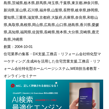
島県,茨城県,栃木県,群馬県,埼玉県,千葉県,東京都,神奈川県,
新潟県,富山県,石川県,福井県,山梨県,長野県,岐阜県,静岡県,
愛知県,三重県,滋賀県,京都府,大阪府,兵庫県,奈良県,和歌山
県,鳥取県,島根県,岡山県,広島県,山口県,徳島県,香川県,愛媛
県,高知県,福岡県,佐賀県,長崎県,熊本県,大分県,宮崎県,鹿児
島県,沖縄県
創業：2004-10-01
住宅業界の集客・DX支援,工務店・リフォーム会社特化型マ
ーケティング,生成AIを活用した住宅営業支援,工務店・リフ
ォーム会社特化型ホームページシステム,WEB担当者教育・
オンラインセミナー