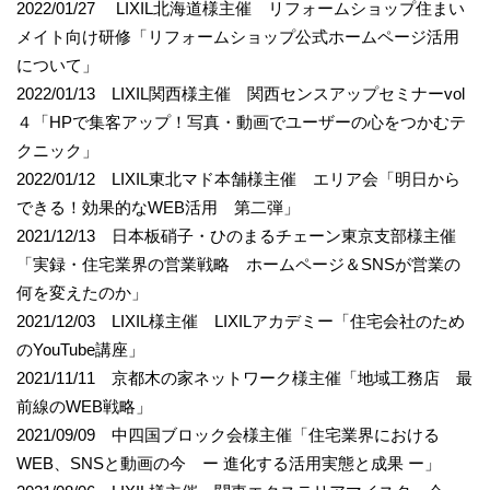
2022/01/27 LIXIL北海道様主催 リフォームショップ住まい
メイト向け研修「リフォームショップ公式ホームページ活用
について」
2022/01/13 LIXIL関西様主催 関西センスアップセミナーvol
４「HPで集客アップ！写真・動画でユーザーの心をつかむテ
クニック」
2022/01/12 LIXIL東北マド本舗様主催 エリア会「明日から
できる！効果的なWEB活用 第二弾」
2021/12/13 日本板硝子・ひのまるチェーン東京支部様主催
「実録・住宅業界の営業戦略 ホームページ＆SNSが営業の
何を変えたのか」
2021/12/03 LIXIL様主催 LIXILアカデミー「住宅会社のため
のYouTube講座」
2021/11/11 京都木の家ネットワーク様主催「地域工務店 最
前線のWEB戦略」
2021/09/09 中四国ブロック会様主催「住宅業界における
WEB、SNSと動画の今 ー 進化する活用実態と成果 ー」