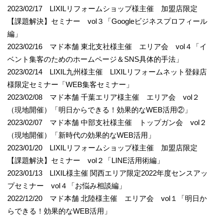
2023/02/17 LIXILリフォームショップ様主催 加盟店限定
【課題解決】セミナー vol３「Googleビジネスプロフィール
編」
2023/02/16 マド本舗 東北支社様主催 エリア会 vol４「イ
ベント集客のためのホームページ＆SNS具体的手法」
2023/02/14 LIXIL九州様主催 LIXILリフォームネット登録店
様限定セミナー「WEB集客セミナー」
2023/02/08 マド本舗 千葉エリア様主催 エリア会 vol２
（現地開催）「明日からできる！効果的なWEB活用②」
2023/02/07 マド本舗 中部支社様主催 トップガン会 vol２
（現地開催）「新時代の効果的なWEB活用」
2023/01/20 LIXILリフォームショップ様主催 加盟店限定
【課題解決】セミナー vol２「LINE活用術編」
2023/01/13 LIXIL様主催 関西エリア限定2022年度センスアッ
プセミナー vol４「お悩み相談編」
2022/12/20 マド本舗 北陸様主催 エリア会 vol１「明日か
らできる！効果的なWEB活用」