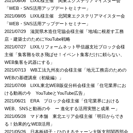
2021/08/06 LIXIL様主催 関東エクステリアマイスター会
「WEB・SNS活用アップデートセミナー」
2021/08/05 LIXIL様主催 北関東エクステリアマイスター会
「WEB・SNS活用アップデートセミナー」
2021/07/29 滋賀県木造住宅協会様主催「地域に根差す工務
店・建築士のためにYouTube戦略
2021/07/27 LIXILリフォームネット甲信越支社ブロック会様
主催「集客難を吹き飛ばせ！イベント集客だけに頼らない、
WEB集客を武器にする」
2021/07/13 WB工法九州友の会様主催「地元工務店のための
WEBの基礎講座（初級編）」
2021/07/08 LIXIL東北WEB販促分科会様主催「住宅業界にお
ける動画の今 YouTubeとYouTube広告」
2021/06/21 ERA ブロック会様主催「住宅業界における
WEB、SNSと動画の今 ー 進化する活用実態と成果 ー」
2021/05/28 マド本舗 東北エリア会様主催「明日からでき
る！効果的なWEB活用」
2021/05/26 日本板硝子・ひのまるチェーン大阪支部関西部会