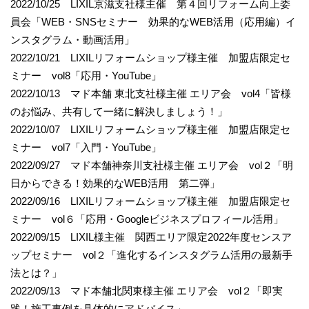
2022/10/25 LIXIL京滋支社様主催 第４回リフォーム向上委
員会「WEB・SNSセミナー 効果的なWEB活用（応用編）イ
ンスタグラム・動画活用」
2022/10/21 LIXILリフォームショップ様主催 加盟店限定セ
ミナー vol8「応用・YouTube」
2022/10/13 マド本舗 東北支社様主催 エリア会 vol4「皆様
のお悩み、共有して一緒に解決しましょう！」
2022/10/07 LIXILリフォームショップ様主催 加盟店限定セ
ミナー vol7「入門・YouTube」
2022/09/27 マド本舗神奈川支社様主催 エリア会 vol２「明
日からできる！効果的なWEB活用 第二弾」
2022/09/16 LIXILリフォームショップ様主催 加盟店限定セ
ミナー vol６「応用・Googleビジネスプロフィール活用」
2022/09/15 LIXIL様主催 関西エリア限定2022年度センスア
ップセミナー vol２「進化するインスタグラム活用の最新手
法とは？」
2022/09/13 マド本舗北関東様主催 エリア会 vol２「即実
践！施工事例を具体的にアドバイス」