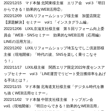
2022/12/15 マド本舗 北関東様主催 エリア会 vol３「明日
からできる！効果的なWEB活用②」
2022/12/09 LIXILリフォームショップ様主催 加盟店限定
【課題解決】セミナー vol１「インスタグラム編」
2022/12/06 LIXIL京滋支社様主催 第５回リフォーム向上委
員会「WEB・SNSセミナー 効果的なWEB活用（応用編）
LINEの活用方法」
2022/12/02 LIXILリフォームショップ埼玉なでしこ倶楽部様
主催（現地開催）「時代の波、SNSを楽しく乗りこなそ
う！」
2022/11/17 LIXIL様主催 関西エリア限定2022年度センスア
ップセミナー vol３「LINE運営でリピート受注獲得率をあげ
る手法とは？」
2022/11/15 マド本舗 北海道支社様主催「デジタル時代を勝
ち抜くWEB活用セミナー」
2022/11/02 マド本舗 中部支社様主催 トップガン会
vol1（現地開催）「明日からできる！効果的なWEB活用」