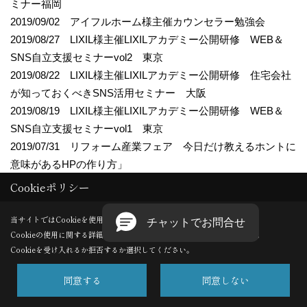
ミナー福岡
2019/09/02 アイフルホーム様主催カウンセラー勉強会
2019/08/27 LIXIL様主催LIXILアカデミー公開研修 WEB＆
SNS自立支援セミナーvol2 東京
2019/08/22 LIXIL様主催LIXILアカデミー公開研修 住宅会社
が知っておくべきSNS活用セミナー 大阪
2019/08/19 LIXIL様主催LIXILアカデミー公開研修 WEB＆
SNS自立支援セミナーvol1 東京
2019/07/31 リフォーム産業フェア 今日だけ教えるホントに
意味があるHPの作り方」
2019/07/26 LIXIL様主催LIXILアカデミー公開研修 住宅会社
Cookieポリシー
が知っておくべきSNS活用セミナー 東京
2019/07/25 LIXIL様主催和歌山田辺エリア元気が出るセミナ
当サイトではCookieを使用します。
Cookieの使用に関する詳細は 「
プライバシーポリシー
」をご覧ください。
ー 基調講演
Cookieを受け入れるか拒否するか選択してください。
2019/07/22 LIXIL様主催LRN神奈川エリアブロック会 基調
講演
同意する
同意しない
2019/07/19 LIXIL様主催青森支店SNS活用術セミナー
2019/07/18 LIXIL様主催LRN神戸ブロック会 基調講演