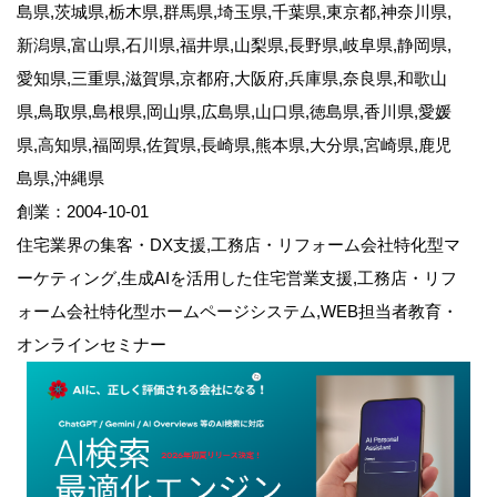
島県,茨城県,栃木県,群馬県,埼玉県,千葉県,東京都,神奈川県,
新潟県,富山県,石川県,福井県,山梨県,長野県,岐阜県,静岡県,
愛知県,三重県,滋賀県,京都府,大阪府,兵庫県,奈良県,和歌山
県,鳥取県,島根県,岡山県,広島県,山口県,徳島県,香川県,愛媛
県,高知県,福岡県,佐賀県,長崎県,熊本県,大分県,宮崎県,鹿児
島県,沖縄県
創業：2004-10-01
住宅業界の集客・DX支援,工務店・リフォーム会社特化型マ
ーケティング,生成AIを活用した住宅営業支援,工務店・リフ
ォーム会社特化型ホームページシステム,WEB担当者教育・
オンラインセミナー