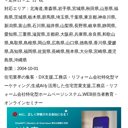
対応エリア：北海道,青森県,岩手県,宮城県,秋田県,山形県,福
島県,茨城県,栃木県,群馬県,埼玉県,千葉県,東京都,神奈川県,
新潟県,富山県,石川県,福井県,山梨県,長野県,岐阜県,静岡県,
愛知県,三重県,滋賀県,京都府,大阪府,兵庫県,奈良県,和歌山
県,鳥取県,島根県,岡山県,広島県,山口県,徳島県,香川県,愛媛
県,高知県,福岡県,佐賀県,長崎県,熊本県,大分県,宮崎県,鹿児
島県,沖縄県
創業：2004-10-01
住宅業界の集客・DX支援,工務店・リフォーム会社特化型マ
ーケティング,生成AIを活用した住宅営業支援,工務店・リフ
ォーム会社特化型ホームページシステム,WEB担当者教育・
オンラインセミナー