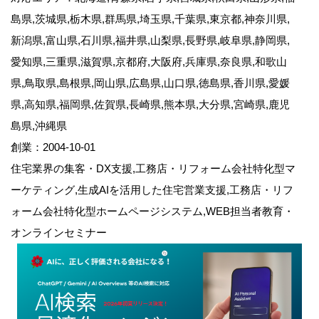
島県,茨城県,栃木県,群馬県,埼玉県,千葉県,東京都,神奈川県,
新潟県,富山県,石川県,福井県,山梨県,長野県,岐阜県,静岡県,
愛知県,三重県,滋賀県,京都府,大阪府,兵庫県,奈良県,和歌山
県,鳥取県,島根県,岡山県,広島県,山口県,徳島県,香川県,愛媛
県,高知県,福岡県,佐賀県,長崎県,熊本県,大分県,宮崎県,鹿児
島県,沖縄県
創業：2004-10-01
住宅業界の集客・DX支援,工務店・リフォーム会社特化型マ
ーケティング,生成AIを活用した住宅営業支援,工務店・リフ
ォーム会社特化型ホームページシステム,WEB担当者教育・
オンラインセミナー