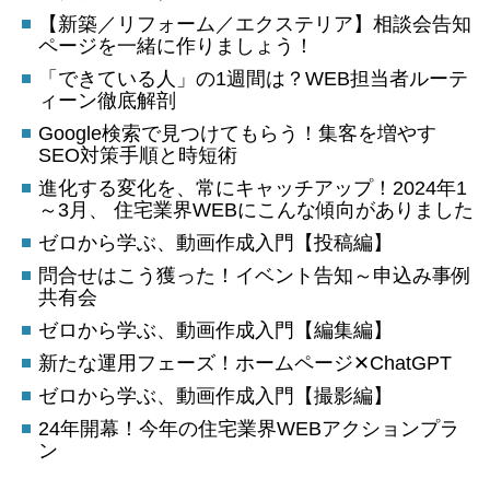
【新築／リフォーム／エクステリア】相談会告知
ページを一緒に作りましょう！
「できている人」の1週間は？WEB担当者ルーテ
ィーン徹底解剖
Google検索で見つけてもらう！集客を増やす
SEO対策手順と時短術
進化する変化を、常にキャッチアップ！2024年1
～3月、 住宅業界WEBにこんな傾向がありました
ゼロから学ぶ、動画作成入門【投稿編】
問合せはこう獲った！イベント告知～申込み事例
共有会
ゼロから学ぶ、動画作成入門【編集編】
新たな運用フェーズ！ホームページ✕ChatGPT
ゼロから学ぶ、動画作成入門【撮影編】
24年開幕！今年の住宅業界WEBアクションプラ
ン