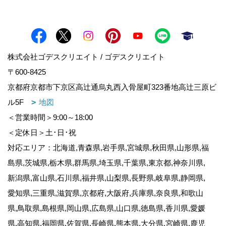
株式会社ゴデスクリエイト / ゴデスクリエイト
〒600-8425
京都府京都市下京区高辻通烏丸西入骨屋町323番地高辻三原ビ
ル5F
地図
＜営業時間＞9:00～18:00
＜定休日＞土･日･祝
対応エリア：北海道,青森県,岩手県,宮城県,秋田県,山形県,福
島県,茨城県,栃木県,群馬県,埼玉県,千葉県,東京都,神奈川県,
新潟県,富山県,石川県,福井県,山梨県,長野県,岐阜県,静岡県,
愛知県,三重県,滋賀県,京都府,大阪府,兵庫県,奈良県,和歌山
県,鳥取県,島根県,岡山県,広島県,山口県,徳島県,香川県,愛媛
県,高知県,福岡県,佐賀県,長崎県,熊本県,大分県,宮崎県,鹿児