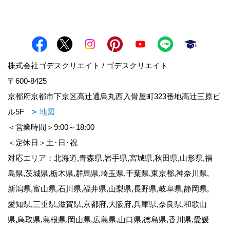
株式会社ゴデスクリエイト / ゴデスクリエイト
〒600-8425
京都府京都市下京区高辻通烏丸西入骨屋町323番地高辻三原ビ
ル5F
地図
＜営業時間＞9:00～18:00
＜定休日＞土･日･祝
対応エリア：北海道,青森県,岩手県,宮城県,秋田県,山形県,福
島県,茨城県,栃木県,群馬県,埼玉県,千葉県,東京都,神奈川県,
新潟県,富山県,石川県,福井県,山梨県,長野県,岐阜県,静岡県,
愛知県,三重県,滋賀県,京都府,大阪府,兵庫県,奈良県,和歌山
県,鳥取県,島根県,岡山県,広島県,山口県,徳島県,香川県,愛媛