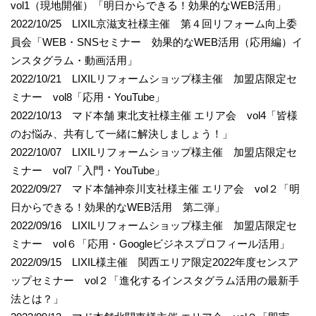
vol1（現地開催）「明日からできる！効果的なWEB活用」
2022/10/25 LIXIL京滋支社様主催 第４回リフォーム向上委
員会「WEB・SNSセミナー 効果的なWEB活用（応用編）イ
ンスタグラム・動画活用」
2022/10/21 LIXILリフォームショップ様主催 加盟店限定セ
ミナー vol8「応用・YouTube」
2022/10/13 マド本舗 東北支社様主催 エリア会 vol4「皆様
のお悩み、共有して一緒に解決しましょう！」
2022/10/07 LIXILリフォームショップ様主催 加盟店限定セ
ミナー vol7「入門・YouTube」
2022/09/27 マド本舗神奈川支社様主催 エリア会 vol２「明
日からできる！効果的なWEB活用 第二弾」
2022/09/16 LIXILリフォームショップ様主催 加盟店限定セ
ミナー vol６「応用・Googleビジネスプロフィール活用」
2022/09/15 LIXIL様主催 関西エリア限定2022年度センスア
ップセミナー vol２「進化するインスタグラム活用の最新手
法とは？」