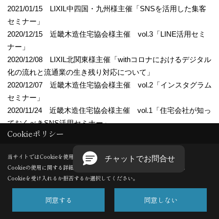
2021/01/15 LIXIL中四国・九州様主催「SNSを活用した集客
セミナー」
2020/12/15 近畿木造住宅協会様主催 vol.3「LINE活用セミ
ナー」
2020/12/08 LIXIL北関東様主催「withコロナにおけるデジタル
化の流れと流通業の生き残り対応について」
2020/12/07 近畿木造住宅協会様主催 vol.2「インスタグラム
セミナー」
2020/11/24 近畿木造住宅協会様主催 vol.1「住宅会社が知っ
ておくべきSNS活用セミナー」
Cookieポリシー
2020/10/29 北陸型木の住まい研究会様主催「地域工務店の
SNS集客術」
当サイトではCookieを使用します。
2020/10/22 GLホーム様主催「来場・受注につながるWEB戦
Cookieの使用に関する詳細は 「
プライバシーポリシー
」をご覧ください。
略セミナー」
Cookieを受け入れるか拒否するか選択してください。
2020/09/29 大阪木材青年経営者協議会様主催「ニューノーマ
ル時代 住宅業界に必要なデジタルの力」
同意する
同意しない
2020/09/24 LIXIL様主催「SNS活用集客セミナー第４回