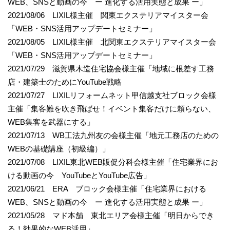
WEB、SNSと動画の今 ー 進化する活用実態と成果 ー」
2021/08/06 LIXIL様主催 関東エクステリアマイスター会
「WEB・SNS活用アップデートセミナー」
2021/08/05 LIXIL様主催 北関東エクステリアマイスター会
「WEB・SNS活用アップデートセミナー」
2021/07/29 滋賀県木造住宅協会様主催「地域に根差す工務
店・建築士のためにYouTube戦略
2021/07/27 LIXILリフォームネット甲信越支社ブロック会様
主催「集客難を吹き飛ばせ！イベント集客だけに頼らない、
WEB集客を武器にする」
2021/07/13 WB工法九州友の会様主催「地元工務店のための
WEBの基礎講座（初級編）」
2021/07/08 LIXIL東北WEB販促分科会様主催「住宅業界にお
ける動画の今 YouTubeとYouTube広告」
2021/06/21 ERA ブロック会様主催「住宅業界における
WEB、SNSと動画の今 ー 進化する活用実態と成果 ー」
2021/05/28 マド本舗 東北エリア会様主催「明日からでき
る！効果的なWEB活用」