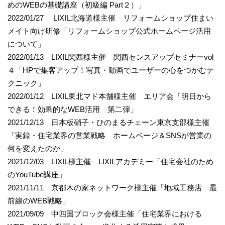
めのWEBの基礎講座（初級編 Part２）」
2022/01/27 LIXIL北海道様主催 リフォームショップ住まい
メイト向け研修「リフォームショップ公式ホームページ活用
について」
2022/01/13 LIXIL関西様主催 関西センスアップセミナーvol
４「HPで集客アップ！写真・動画でユーザーの心をつかむテ
クニック」
2022/01/12 LIXIL東北マド本舗様主催 エリア会「明日から
できる！効果的なWEB活用 第二弾」
2021/12/13 日本板硝子・ひのまるチェーン東京支部様主催
「実録・住宅業界の営業戦略 ホームページ＆SNSが営業の
何を変えたのか」
2021/12/03 LIXIL様主催 LIXILアカデミー「住宅会社のため
のYouTube講座」
2021/11/11 京都木の家ネットワーク様主催「地域工務店 最
前線のWEB戦略」
2021/09/09 中四国ブロック会様主催「住宅業界における