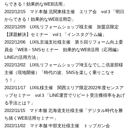
らできる！効果的なWEB活用」
2022/12/15 マド本舗 北関東様主催 エリア会 vol３「明日
からできる！効果的なWEB活用②」
2022/12/09 LIXILリフォームショップ様主催 加盟店限定
【課題解決】セミナー vol１「インスタグラム編」
2022/12/06 LIXIL京滋支社様主催 第５回リフォーム向上委
員会「WEB・SNSセミナー 効果的なWEB活用（応用編）
LINEの活用方法」
2022/12/02 LIXILリフォームショップ埼玉なでしこ倶楽部様
主催（現地開催）「時代の波、SNSを楽しく乗りこなそ
う！」
2022/11/17 LIXIL様主催 関西エリア限定2022年度センスア
ップセミナー vol３「LINE運営でリピート受注獲得率をあげ
る手法とは？」
2022/11/15 マド本舗 北海道支社様主催「デジタル時代を勝
ち抜くWEB活用セミナー」
2022/11/02 マド本舗 中部支社様主催 トップガン会