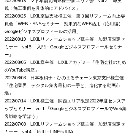
2022/09/13 マド本舗北関東様主催 エリア会 vol２「即実
践！施工事例を具体的にアドバイス」
2022/08/25 LIXIL京滋支社様主催 第３回リフォーム向上委
員会「WEB・SNSセミナー 効果的なWEB活用（応用編）
Googleビジネスプロフィールの活用」
2022/08/19 LIXILリフォームショップ様主催 加盟店限定セ
ミナー vol５「入門・Googleビジネスプロフィールセミナ
ー」
2022/08/05 LIXIL様主催 LIXILアカデミー「住宅会社のため
のYouTube講座」
2022/08/03 日本板硝子・ひのまるチェーン東京支部様主催
「住宅業界、デジタル集客最初の一手と、進化する動画市
場」
2022/07/14 LIXIL様主催 関西エリア限定2022年度センスア
ップセミナー vol１「GoogleビジネスプロフィールでWeb集
客戦略を学ぼう」
2022/07/08 LIXILリフォームショップ様主催 加盟店限定セ
ミナー vol４「応用・LINE活用術」