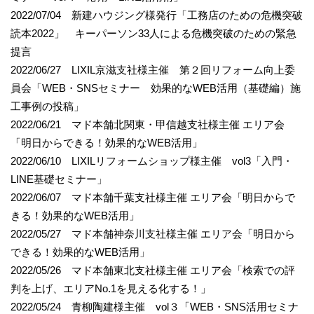
2022/07/04 新建ハウジング様発行「工務店のための危機突破
読本2022」 キーパーソン33人による危機突破のための緊急
提言
2022/06/27 LIXIL京滋支社様主催 第２回リフォーム向上委
員会「WEB・SNSセミナー 効果的なWEB活用（基礎編）施
工事例の投稿」
2022/06/21 マド本舗北関東・甲信越支社様主催 エリア会
「明日からできる！効果的なWEB活用」
2022/06/10 LIXILリフォームショップ様主催 vol3「入門・
LINE基礎セミナー」
2022/06/07 マド本舗千葉支社様主催 エリア会「明日からで
きる！効果的なWEB活用」
2022/05/27 マド本舗神奈川支社様主催 エリア会「明日から
できる！効果的なWEB活用」
2022/05/26 マド本舗東北支社様主催 エリア会「検索での評
判を上げ、エリアNo.1を見える化する！」
2022/05/24 青柳陶建様主催 vol３「WEB・SNS活用セミナ