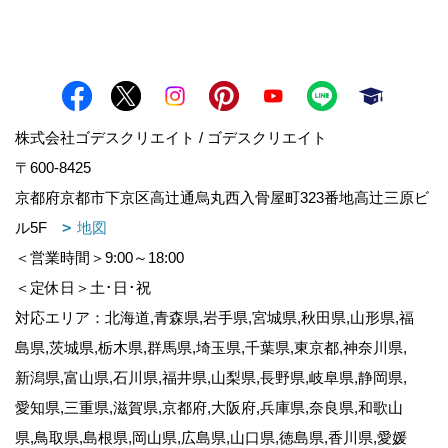
株式会社ゴデスクリエイト / ゴデスクリエイト
〒600-8425
京都府京都市下京区高辻通烏丸西入骨屋町323番地高辻三原ビ
ル5F
地図
＜営業時間＞9:00～18:00
＜定休日＞土･日･祝
対応エリア：北海道,青森県,岩手県,宮城県,秋田県,山形県,福
島県,茨城県,栃木県,群馬県,埼玉県,千葉県,東京都,神奈川県,
新潟県,富山県,石川県,福井県,山梨県,長野県,岐阜県,静岡県,
愛知県,三重県,滋賀県,京都府,大阪府,兵庫県,奈良県,和歌山
県,鳥取県,島根県,岡山県,広島県,山口県,徳島県,香川県,愛媛