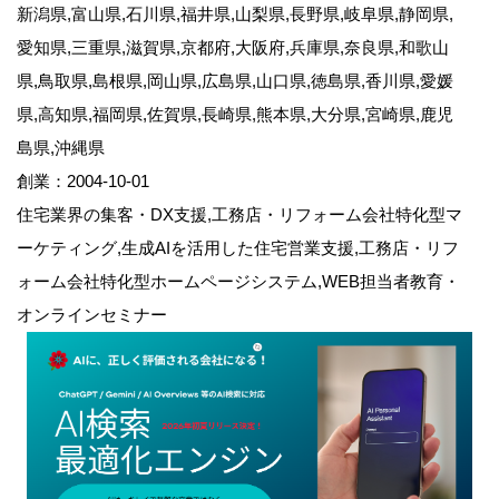
新潟県,富山県,石川県,福井県,山梨県,長野県,岐阜県,静岡県,
愛知県,三重県,滋賀県,京都府,大阪府,兵庫県,奈良県,和歌山
県,鳥取県,島根県,岡山県,広島県,山口県,徳島県,香川県,愛媛
県,高知県,福岡県,佐賀県,長崎県,熊本県,大分県,宮崎県,鹿児
島県,沖縄県
創業：2004-10-01
住宅業界の集客・DX支援,工務店・リフォーム会社特化型マ
ーケティング,生成AIを活用した住宅営業支援,工務店・リフ
ォーム会社特化型ホームページシステム,WEB担当者教育・
オンラインセミナー