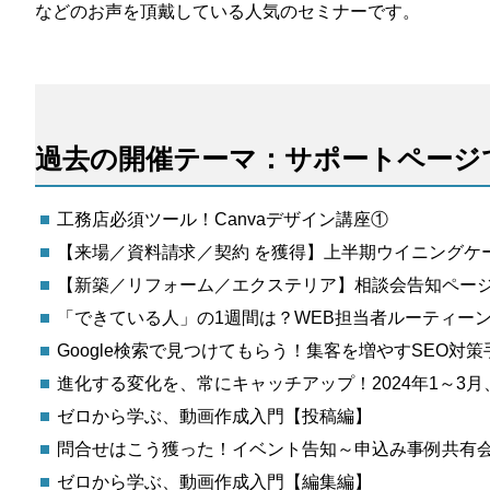
などのお声を頂戴している人気のセミナーです。
過去の開催テーマ：サポートページ
工務店必須ツール！Canvaデザイン講座①
【来場／資料請求／契約 を獲得】上半期ウイニングケ
【新築／リフォーム／エクステリア】相談会告知ペー
「できている人」の1週間は？WEB担当者ルーティー
Google検索で見つけてもらう！集客を増やすSEO対
進化する変化を、常にキャッチアップ！2024年1～3月
ゼロから学ぶ、動画作成入門【投稿編】
問合せはこう獲った！イベント告知～申込み事例共有
ゼロから学ぶ、動画作成入門【編集編】