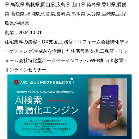
県,鳥取県,島根県,岡山県,広島県,山口県,徳島県,香川県,愛媛
県,高知県,福岡県,佐賀県,長崎県,熊本県,大分県,宮崎県,鹿児
島県,沖縄県
創業：2004-10-01
住宅業界の集客・DX支援,工務店・リフォーム会社特化型マ
ーケティング,生成AIを活用した住宅営業支援,工務店・リフ
ォーム会社特化型ホームページシステム,WEB担当者教育・
オンラインセミナー