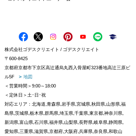
株式会社ゴデスクリエイト / ゴデスクリエイト
〒600-8425
京都府京都市下京区高辻通烏丸西入骨屋町323番地高辻三原ビ
ル5F
地図
＜営業時間＞9:00～18:00
＜定休日＞土･日･祝
対応エリア：北海道,青森県,岩手県,宮城県,秋田県,山形県,福
島県,茨城県,栃木県,群馬県,埼玉県,千葉県,東京都,神奈川県,
新潟県,富山県,石川県,福井県,山梨県,長野県,岐阜県,静岡県,
愛知県,三重県,滋賀県,京都府,大阪府,兵庫県,奈良県,和歌山