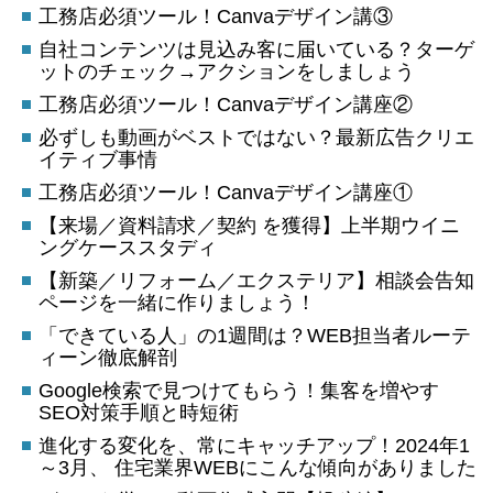
工務店必須ツール！Canvaデザイン講③
自社コンテンツは見込み客に届いている？ターゲ
ットのチェック→アクションをしましょう
工務店必須ツール！Canvaデザイン講座②
必ずしも動画がベストではない？最新広告クリエ
イティブ事情
工務店必須ツール！Canvaデザイン講座①
【来場／資料請求／契約 を獲得】上半期ウイニ
ングケーススタディ
【新築／リフォーム／エクステリア】相談会告知
ページを一緒に作りましょう！
「できている人」の1週間は？WEB担当者ルーテ
ィーン徹底解剖
Google検索で見つけてもらう！集客を増やす
SEO対策手順と時短術
進化する変化を、常にキャッチアップ！2024年1
～3月、 住宅業界WEBにこんな傾向がありました