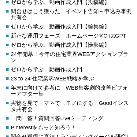
ゼロから学ぶ、動画作成入門【投稿編】
問合せはこう獲った！イベント告知～申込み事例
共有会
ゼロから学ぶ、動画作成入門【編集編】
新たな運用フェーズ！ホームページ✕ChatGPT
ゼロから学ぶ、動画作成入門【撮影編】
24年開幕！今年の住宅業界WEBアクションプラ
ン
ゼロから学ぶ、動画作成入門
23 to 24 住宅業界WEB戦略を学ぶ
年末に向けて参考に！WEB集客劇的改善ビフォ
ーアフター集
実物を見て→マネて→モノにする！Goodインス
タ共有会
一問一答！質問回答Liveミーティング
Pinterestをもっと知ろう！
問合せ獲得に直結！ランディングページを研究し