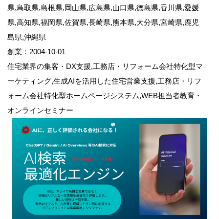
県,鳥取県,島根県,岡山県,広島県,山口県,徳島県,香川県,愛媛
県,高知県,福岡県,佐賀県,長崎県,熊本県,大分県,宮崎県,鹿児
島県,沖縄県
創業：2004-10-01
住宅業界の集客・DX支援,工務店・リフォーム会社特化型マ
ーケティング,生成AIを活用した住宅営業支援,工務店・リフ
ォーム会社特化型ホームページシステム,WEB担当者教育・
オンラインセミナー