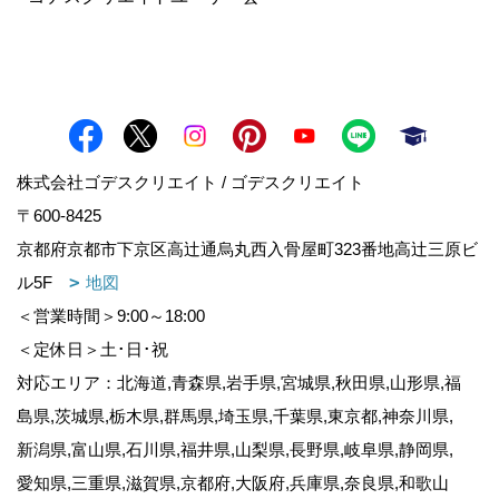
株式会社ゴデスクリエイト / ゴデスクリエイト
〒600-8425
京都府京都市下京区高辻通烏丸西入骨屋町323番地高辻三原ビ
ル5F
地図
＜営業時間＞9:00～18:00
＜定休日＞土･日･祝
対応エリア：北海道,青森県,岩手県,宮城県,秋田県,山形県,福
島県,茨城県,栃木県,群馬県,埼玉県,千葉県,東京都,神奈川県,
新潟県,富山県,石川県,福井県,山梨県,長野県,岐阜県,静岡県,
愛知県,三重県,滋賀県,京都府,大阪府,兵庫県,奈良県,和歌山