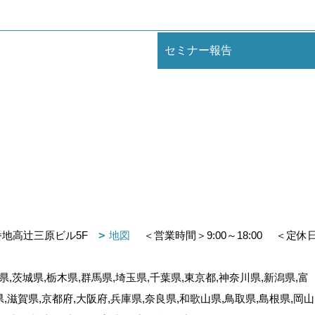
セミナー報告
番地高辻三原ビル5F
地図
＜営業時間＞9:00～18:00
＜定休
,茨城県,栃木県,群馬県,埼玉県,千葉県,東京都,神奈川県,新潟県,富
県,滋賀県,京都府,大阪府,兵庫県,奈良県,和歌山県,鳥取県,島根県,岡山