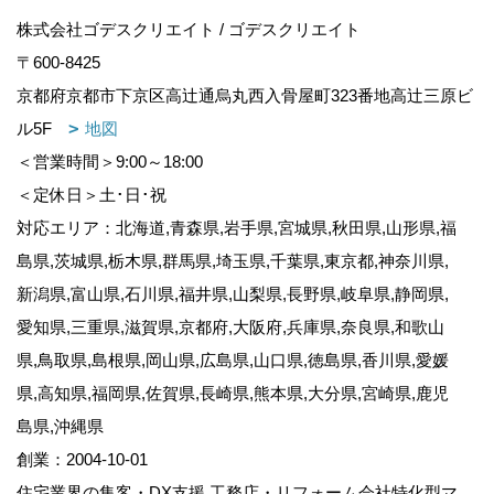
株式会社ゴデスクリエイト / ゴデスクリエイト
〒600-8425
京都府京都市下京区高辻通烏丸西入骨屋町323番地高辻三原ビ
ル5F
地図
＜営業時間＞9:00～18:00
＜定休日＞土･日･祝
対応エリア：北海道,青森県,岩手県,宮城県,秋田県,山形県,福
島県,茨城県,栃木県,群馬県,埼玉県,千葉県,東京都,神奈川県,
新潟県,富山県,石川県,福井県,山梨県,長野県,岐阜県,静岡県,
愛知県,三重県,滋賀県,京都府,大阪府,兵庫県,奈良県,和歌山
県,鳥取県,島根県,岡山県,広島県,山口県,徳島県,香川県,愛媛
県,高知県,福岡県,佐賀県,長崎県,熊本県,大分県,宮崎県,鹿児
島県,沖縄県
創業：2004-10-01
住宅業界の集客・DX支援,工務店・リフォーム会社特化型マ