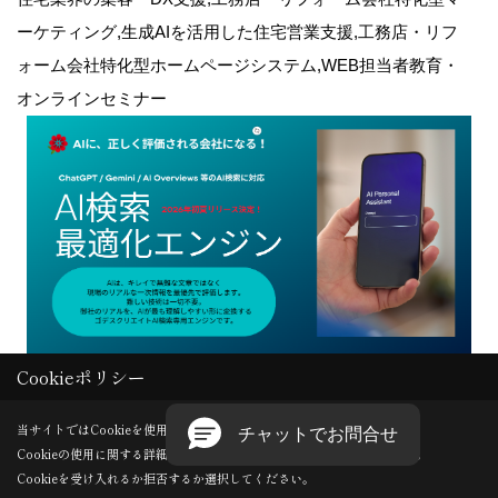
ーケティング,生成AIを活用した住宅営業支援,工務店・リフ
ォーム会社特化型ホームページシステム,WEB担当者教育・
オンラインセミナー
Cookieポリシー
Copyright (c) GODDESS CREATE. All Rights Reserved.
当サイトではCookieを使用します。
Cookieの使用に関する詳細は 「
プライバシーポリシー
」をご覧ください。
Produced by
ゴデスクリエイト
Cookieを受け入れるか拒否するか選択してください。